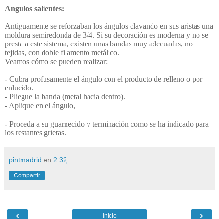
Angulos salientes:
Antiguamente se reforzaban los ángu­los clavando en sus aristas una
moldura semiredonda de 3/4. Si su decoración es moderna y no se
presta a este sis­tema, existen unas bandas muy adecua­das, no
tejidas, con doble filamento metálico.
Veamos cómo se pueden realizar:
- Cubra profusamente el ángulo con el producto de relleno o por
enlucido.
- Pliegue la banda (metal hacia den­tro).
- Aplique en el ángulo,
- Proceda a su guarnecido y terminación como se ha indicado para
los restantes grietas.
pintmadrid
en
2:32
Compartir
‹
›
Inicio