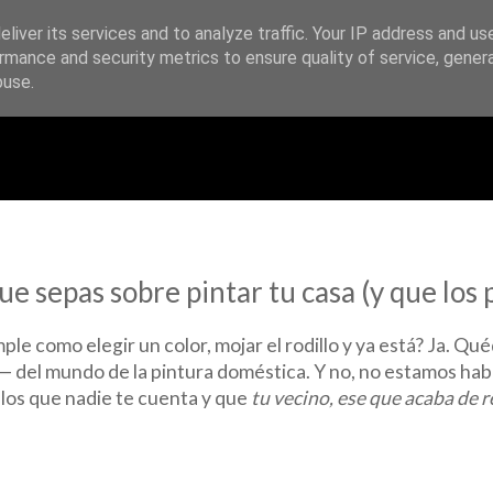
liver its services and to analyze traffic. Your IP address and us
rmance and security metrics to ensure quality of service, gene
buse.
ue sepas sobre pintar tu casa (y que los
le como elegir un color, mojar el rodillo y ya está? Ja. Qué
del mundo de la pintura doméstica. Y no, no estamos hab
los que nadie te cuenta y que
tu vecino, ese que acaba de r