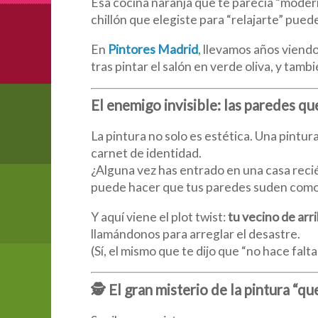
Esa cocina naranja que te parecía “moder
chillón que elegiste para “relajarte” pued
En
Pintores Madrid
, llevamos años viend
tras pintar el salón en verde oliva, y tamb
El enemigo invisible: las paredes q
La pintura no solo es estética. Una pint
carnet de identidad.
¿Alguna vez has entrado en una casa recié
puede hacer que tus paredes suden como si
Y aquí viene el plot twist:
tu vecino de arr
llamándonos para arreglar el desastre.
(Sí, el mismo que te dijo que “no hace fal
🕵️ El gran misterio de la pintura “q