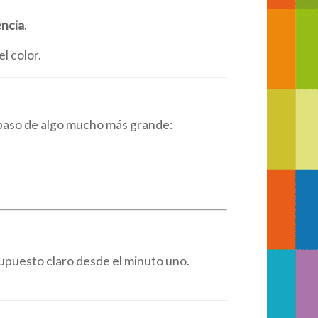
encia
.
l color.
r paso de algo mucho más grande:
supuesto claro desde el minuto uno.