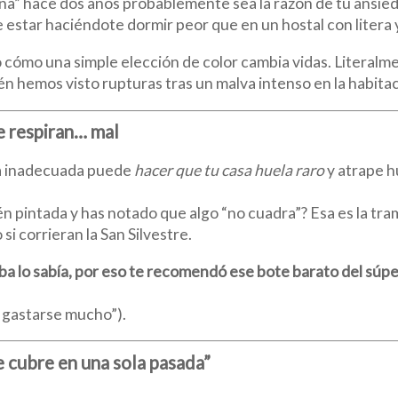
na” hace dos años probablemente sea la razón de tu ansied
e estar haciéndote dormir peor que en un hostal con litera 
o cómo una simple elección de color cambia vidas. Literalm
ién hemos visto rupturas tras un malva intenso en la habitaci
ue respiran… mal
ura inadecuada puede
hacer que tu casa huela raro
y atrape h
n pintada y has notado que algo “no cuadra”? Esa es la tra
 corrieran la San Silvestre.
iba lo sabía, por eso te recomendó ese bote barato del súp
ta gastarse mucho”).
ue cubre en una sola pasada”