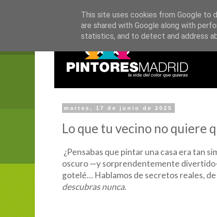
This site uses cookies from Google to de
are shared with Google along with perfo
statistics, and to detect and address a
martes, 17 de junio de 2025
Lo que tu vecino no quiere q
¿Pensabas que pintar una casa era tan simp
oscuro —y sorprendentemente divertido— 
gotelé… Hablamos de secretos reales, de 
descubras nunca
.