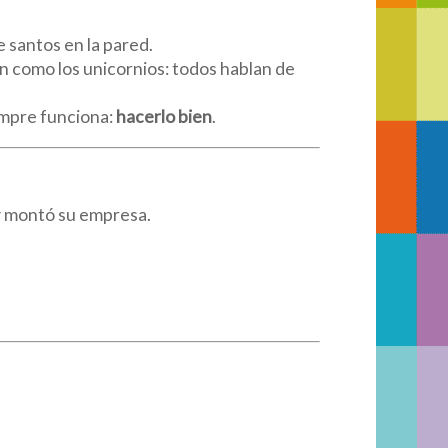
 santos en la pared.
n como los unicornios: todos hablan de
empre funciona:
hacerlo bien
.
 y montó su empresa.