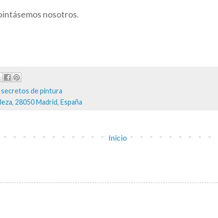
 pintásemos nosotros.
,
secretos de pintura
taleza, 28050 Madrid, España
Inicio