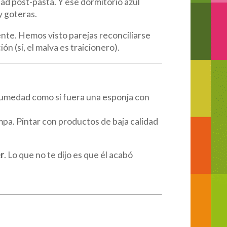
ad post-pasta. Y ese dormitorio azul
y goteras.
ente. Hemos visto parejas reconciliarse
ón (sí, el malva es traicionero).
umedad como si fuera una esponja con
mpa. Pintar con productos de baja calidad
er
. Lo que no te dijo es que él acabó